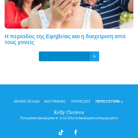
Η περίοδος της Εφηβείας και η διαχείριση από
τους γονείς
«
1
2
3
4
5
6
ΑΡΧΙΚΉ ΣΕΛΊΔΑ
ΒΙΟΓΡΑΦΙΚΌ
ΥΠΗΡΕΣΊΕΣ
ΠΕΡΙΣΣΌΤΕΡΑ
Kelly Choleva
Πνευματικά Δικαιώματα © 2026 Όλα τα δικαιώματα κατοχυρωμένα