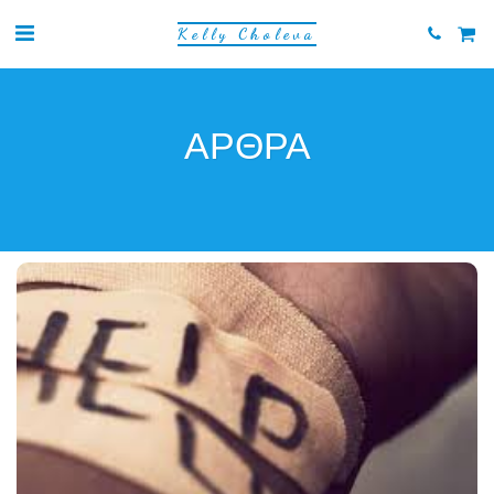
Kelly Choleva
ΆΡΘΡΑ